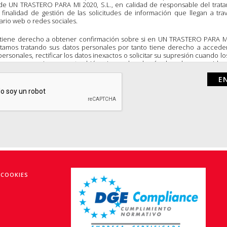
de UN TRASTERO PARA MI 2020, S.L., en calidad de responsable del trat
 finalidad de gestión de las solicitudes de información que llegan a tra
ario web o redes sociales.
tiene derecho a obtener confirmación sobre si en UN TRASTERO PARA M
stamos tratando sus datos personales por tanto tiene derecho a accede
personales, rectificar los datos inexactos o solicitar su supresión cuando lo
 sean necesarios como también ejercer los demás derechos recogidos 
iva de la forma que se explica en la información adicional. Usted puede ej
rechos mencionados en los términos establecidos en la normativa vige
itar nuestra política de protección de datos enviando un e
untrasteroparami.com
 COOKIES