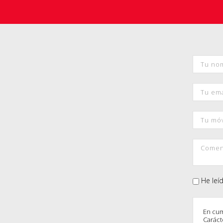
He leí
En cum
Caráct