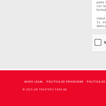
parte 
con la
formul
Usted 
S.L. e
datos 
ya no
normat
los de
solic
info@
AVISO LEGAL
POLÍTICA DE PRIVACIDAD
POLÍTICA DE
© 2025 UN TRASTERO PARA MI