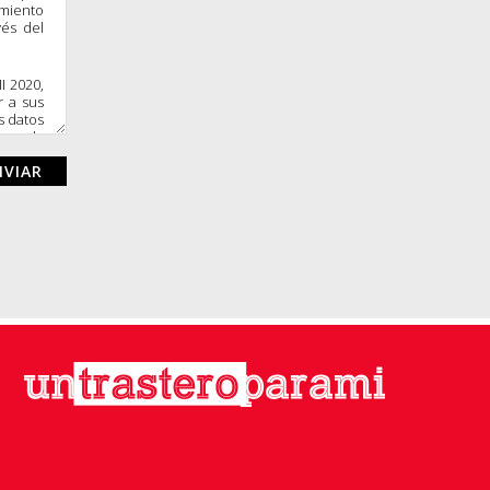
amiento
vés del
I 2020,
r a sus
s datos
por la
ercitar
nte y/o
-mail: