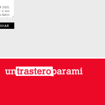
I 2020,
r a sus
s datos
por la
ercitar
nte y/o
-mail: