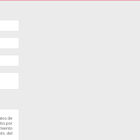
atos de
dos por
amiento
vés del