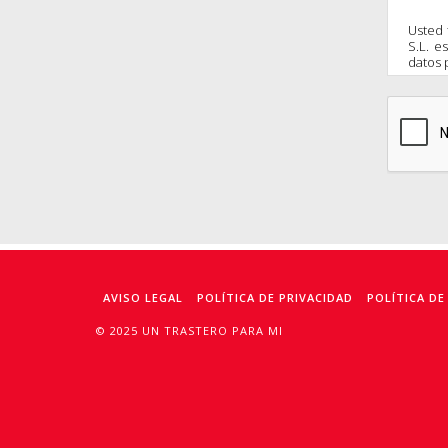
Usted 
S.L. e
datos 
ya no
normat
los de
solic
info@
AVISO LEGAL
POLÍTICA DE PRIVACIDAD
POLÍTICA DE
© 2025 UN TRASTERO PARA MI