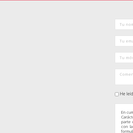
He leí
En cum
Caráct
parte 
con la
formul