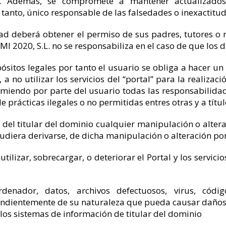
d. Además, se compromete a mantener actualizados
 tanto, único responsable de las falsedades o inexactitud
d deberá obtener el permiso de sus padres, tutores o 
 2020, S.L. no se responsabiliza en el caso de que los d
pósitos legales por tanto el usuario se obliga a hacer un
 no utilizar los servicios del “portal” para la realizaci
miendo por parte del usuario todas las responsabilidade
prácticas ilegales o no permitidas entres otras y a título
 del titular del dominio cualquier manipulación o alter
diera derivarse, de dicha manipulación o alteración por
ilizar, sobrecargar, o deteriorar el Portal y los servici
rdenador, datos, archivos defectuosos, virus, códi
ndientemente de su naturaleza que pueda causar daños en 
e los sistemas de información de titular del dominio