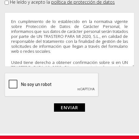
He leído y acepto la
política de protección de datos
En cumplimiento de lo establecido en la normativa vigente
sobre Protección de Datos de Carácter Personal, le
informamos que sus datos de carácter personal serán tratados
por parte de UN TRASTERO PARA MI 2020, S.L., en calidad de
responsable del tratamiento con la finalidad de gestión de las
solicitudes de información que llegan a través del formulario
web o redes sociales.
Usted tiene derecho a obtener confirmación sobre si en UN
TRASTERO PARA MI 2020, S.L. estamos tratando sus datos
personales por tanto tiene derecho a acceder a sus datos
personales, rectificar los datos inexactos o solicitar su
supresión cuando los datos ya no sean necesarios como
también ejercer los demás derechos recogidos por la
normativa de la forma que se explica en la información
adicional. Usted puede ejercitar los derechos mencionados en
los términos establecidos en la normativa vigente y/o solicitar
nuestra política de protección de datos enviando un e-mail:
info@untrasteroparami.com